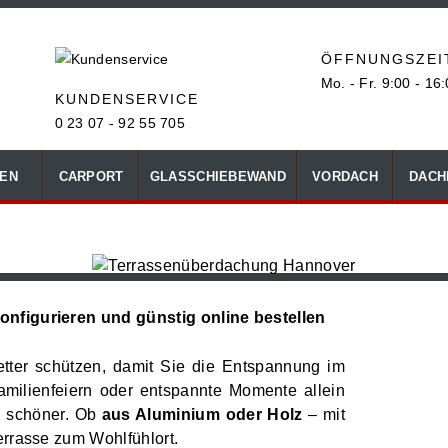
ÖFFNUNGSZEI
Mo. - Fr. 9:00 - 16
KUNDENSERVICE
0 23 07 - 92 55 705
EN
CARPORT
GLASSCHIEBEWAND
VORDACH
DACH
nfigurieren und günstig online bestellen
tter schützen, damit Sie die Entspannung im
amilienfeiern oder entspannte Momente allein
h schöner. Ob
aus Aluminium oder Holz
– mit
errasse zum Wohlfühlort.