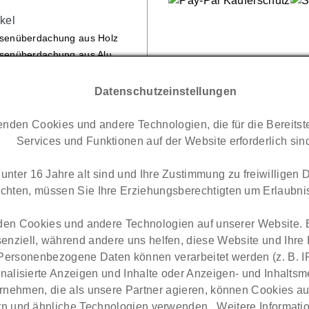
Luxbach GmbH
ikel
ssenüberdachung aus Holz
ssenüberdachung aus Alu
ssenüberdachung Solar
t aus Holz
Datenschutzeinstellungen
t aus Alu
t Solar
nden Cookies und andere Technologien, die für die Bereitst
Services und Funktionen auf der Website erforderlich sin
unter 16 Jahre alt sind und Ihre Zustimmung zu freiwilligen
chten, müssen Sie Ihre Erziehungsberechtigten um Erlaubnis 
en Cookies und andere Technologien auf unserer Website. 
senziell, während andere uns helfen, diese Website und Ihre
Personenbezogene Daten können verarbeitet werden (z. B. IP
onalisierte Anzeigen und Inhalte oder Anzeigen- und Inhalts
ernehmen, die als unsere Partner agieren, können Cookies au
Bezahlen bei Luxbach
n und ähnliche Technologien verwenden,. Weitere Informati