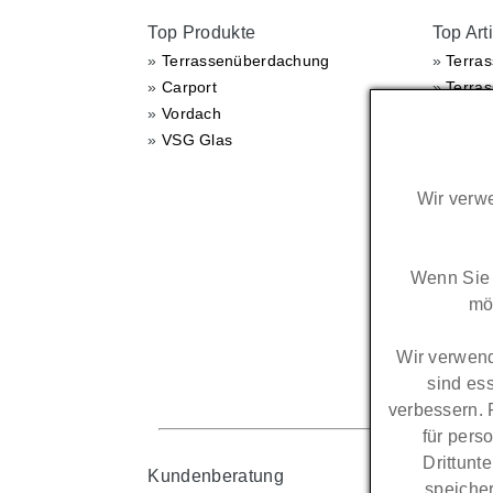
Top Produkte
Top Art
»
Terrassenüberdachung
»
Terra
»
Carport
»
Terra
»
Vordach
»
Terra
»
VSG Glas
»
Carpor
»
Carpor
»
Carpor
Wir verwe
Wenn Sie 
mö
Wir verwend
sind es
verbessern. 
für pers
Drittunt
Kundenberatung
speicher