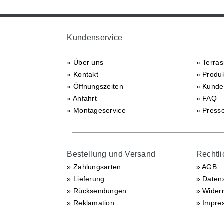
Kundenservice
» Über uns
» Terra
» Kontakt
» Produ
» Öffnungszeiten
» Kunde
» Anfahrt
» FAQ
» Montageservice
» Press
Bestellung und Versand
Rechtl
» Zahlungsarten
» AGB
» Lieferung
» Daten
» Rücksendungen
» Widerr
» Reklamation
» Impre