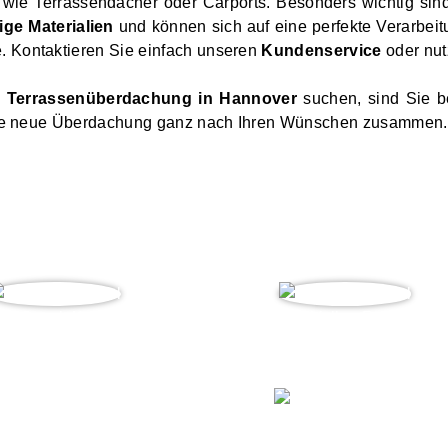
ie Terrassendächer oder Carports. Besonders wichtig sin
ge Materialien
und können sich auf eine perfekte Verarbeit
 Kontaktieren Sie einfach unseren
Kundenservice
oder nut
n
Terrassenüberdachung in Hannover
suchen, sind Sie be
 Ihre neue Überdachung ganz nach Ihren Wünschen zusammen.
Sasch K.
Volker R.
er Balkonüberdachung ”
„ Vielen Dank, weiter so! ”