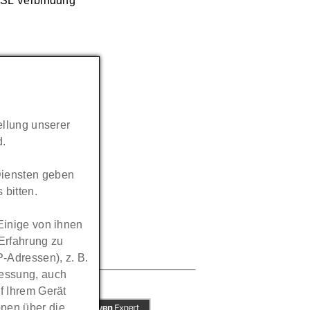
ellung unserer
d.
 Diensten geben
bitten.
Einige von ihnen
 Erfahrung zu
-Adressen), z. B.
messung, auch
f Ihrem Gerät
onen über die