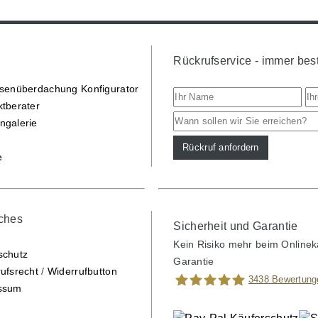
Rückrufservice - immer best
ssenüberdachung Konfigurator
ktberater
ngalerie
e
iches
Sicherheit und Garantie
Kein Risiko mehr beim Onlinek
schutz
Garantie
ufsrecht
/
Widerrufbutton
3438
Bewertung
ssum